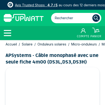
Avis Trusted Shops :
4,7 / 5
au cours des 12 derniers mois
Rechercher parmi plus de 3000
COMPTE
PANIER
Allez au contenu
Accueil
/
Solaire
/
Onduleurs solaires
/
Micro-onduleurs
/
M
APSystems - Câble monophasé avec une
seule fiche 4m00 (DS3L,DS3,DS3H)