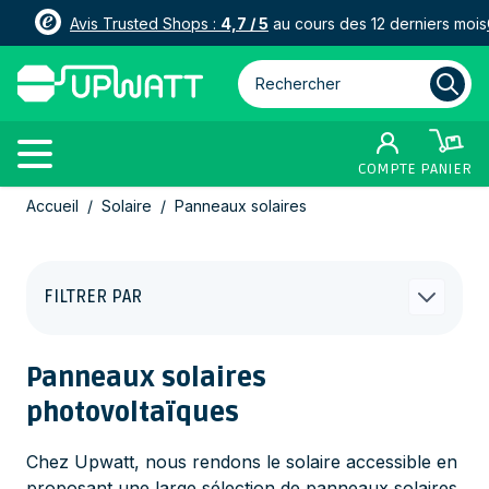
Avis Trusted Shops :
4,7 / 5
au cours des 12 derniers mois
Rechercher parmi plus de 3000
COMPTE
PANIER
Allez au contenu
Accueil
/
Solaire
/
Panneaux solaires
FILTRER PAR
Panneaux solaires
photovoltaïques
Chez Upwatt, nous rendons le solaire accessible en
proposant une large sélection de panneaux solaires