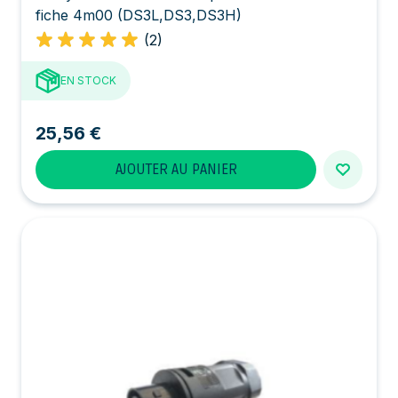
fiche 4m00 (DS3L,DS3,DS3H)
(2)
EN STOCK
25,56 €
AJOUTER AU PANIER