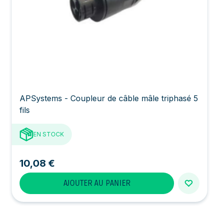
APSystems - Coupleur de câble mâle triphasé 5
fils
EN STOCK
10,08 €
AJOUTER AU PANIER