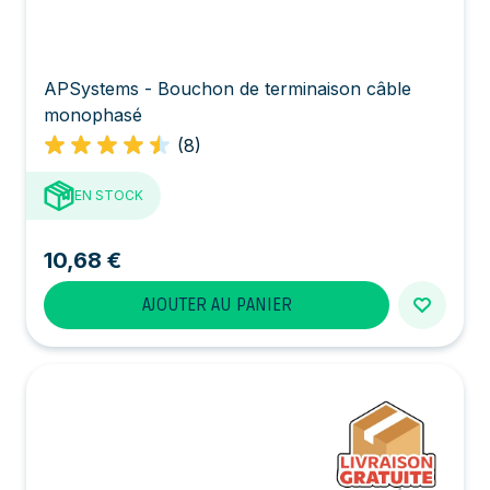
APSystems - Bouchon de terminaison câble
monophasé
(8)
EN STOCK
10,68 €
AJOUTER AU PANIER