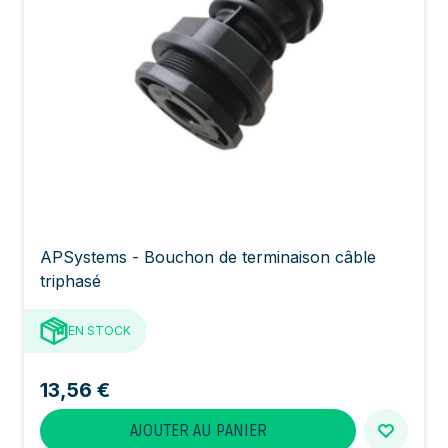
APSystems - Bouchon de terminaison câble
triphasé
EN STOCK
13,56 €
AJOUTER AU PANIER