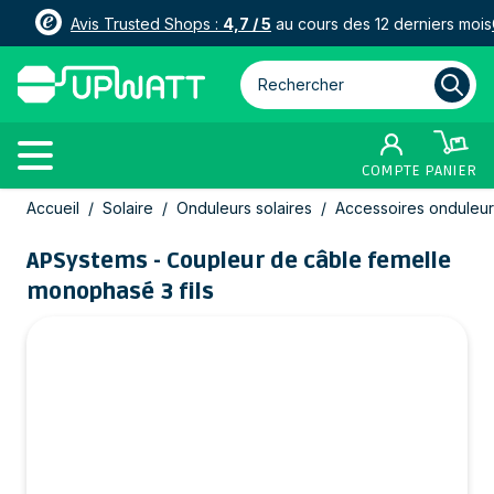
Avis Trusted Shops :
4,7 / 5
au cours des 12 derniers mois
Rechercher parmi plus de 3000
COMPTE
PANIER
Allez au contenu
Accueil
/
Solaire
/
Onduleurs solaires
/
Accessoires onduleur
APSystems - Coupleur de câble femelle
monophasé 3 fils