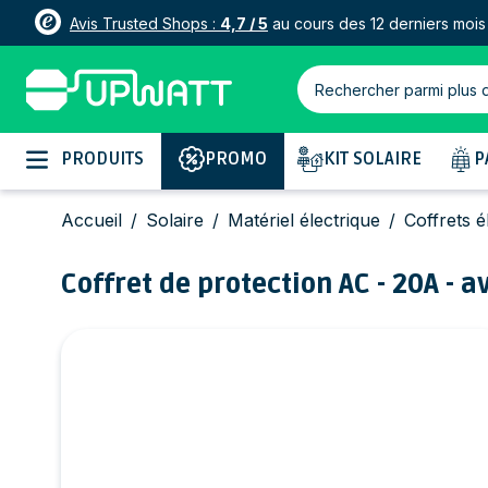
Avis Trusted Shops :
4,7 / 5
au cours des 12 derniers mois
Rechercher parmi plus 
Allez au contenu
PRODUITS
PROMO
KIT SOLAIRE
P
Accueil
/
Solaire
/
Matériel électrique
/
Coffrets é
Coffret de protection AC - 20A -