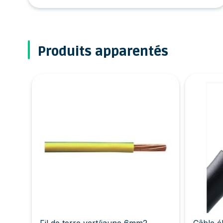
Produits apparentés
Fil de terre vert/jaune 6mm2
Câble é