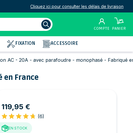
Cliquez ici pour consulter les délais de livraison
COMPTE
PANIER
FIXATION
ACCESSOIRE
tion AC - 20A - avec parafoudre - monophasé - Fabriqué 
é en France
119,95 €
(6)
EN STOCK