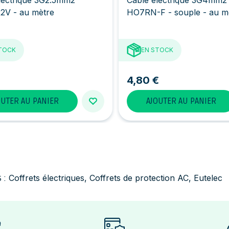
2V - au mètre
HO7RN-F - souple - au m
TOCK
EN STOCK
4,80 €
OUTER AU PANIER
AJOUTER AU PANIER
Coffrets électriques
,
Coffrets de protection AC
,
Eutelec
 :