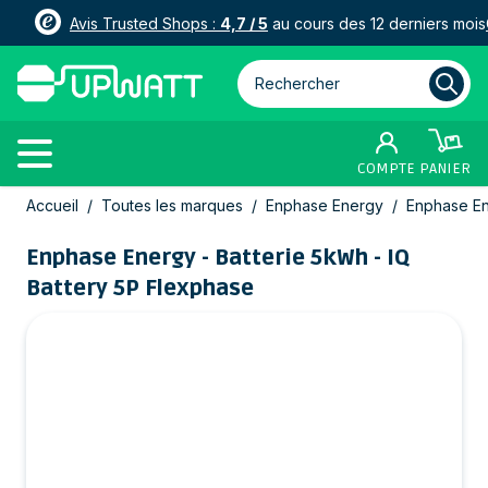
Avis Trusted Shops :
4,7 / 5
au cours des 12 derniers mois
Rechercher parmi plus de 3000
COMPTE
PANIER
Allez au contenu
Accueil
/
Toutes les marques
/
Enphase Energy
/
Enphase En
Enphase Energy - Batterie 5kWh - IQ
Battery 5P Flexphase