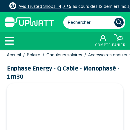
Avis Trusted Shops :
4,7 / 5
au cours des 12 derniers mois
Rechercher parmi plus de 3000
COMPTE
PANIER
Allez au contenu
Accueil
/
Solaire
/
Onduleurs solaires
/
Accessoires onduleur
Enphase Energy - Q Cable - Monophasé -
1m30