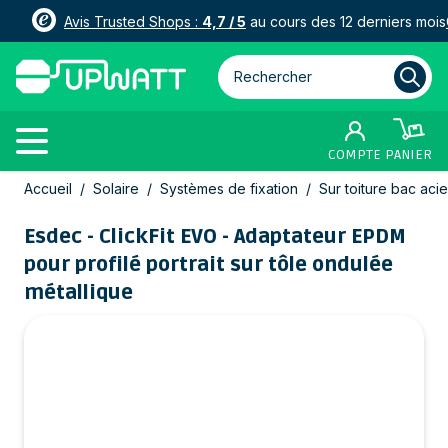
Avis Trusted Shops :
4,7 / 5
au cours des 12 derniers mois
Rechercher parmi plus de 3000
COMPTE
PANIER
Allez au contenu
Accueil
/
Solaire
/
Systèmes de fixation
/
Sur toiture bac acie
Esdec - ClickFit EVO - Adaptateur EPDM
pour profilé portrait sur tôle ondulée
métallique