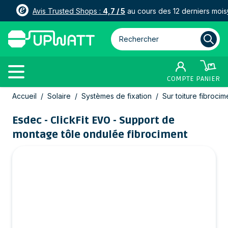
Avis Trusted Shops :
4,7 / 5
au cours des 12 derniers mois
Rechercher parmi plus de 3000
COMPTE
PANIER
Allez au contenu
Accueil
/
Solaire
/
Systèmes de fixation
/
Sur toiture fibrocim
Esdec - ClickFit EVO - Support de
montage tôle ondulée fibrociment