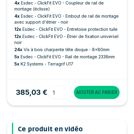
4
x
Esdec - ClickFit EVO - Coupleur de rail de
montage (éclisse)
4
x
Esdec - ClickFit EVO - Embout de rail de montage
avec support d'étrier - noir
12
x
Esdec - ClickFit EVO - Entretoise protection tuile
12
x
Esdec - ClickFit EVO - Étrier de fixation universel
noir
24
x
Vis à bois charpente tête disque - 8x80mm
5
x
Esdec - ClickFit EVO - Rail de montage 2338mm
5
x
K2 Systems - Terragrif U17
Quantité
385,03 €
AJOUTER AU PANIER
Ce produit en vidéo