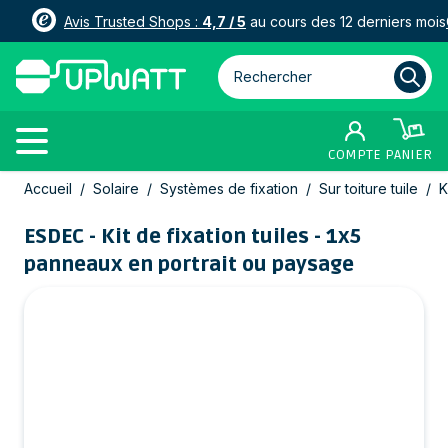
Avis Trusted Shops :
4,7 / 5
au cours des 12 derniers mois
Rechercher parmi plus de 3000
COMPTE
PANIER
Allez au contenu
Accueil
/
Solaire
/
Systèmes de fixation
/
Sur toiture tuile
/
K
ESDEC - Kit de fixation tuiles - 1x5
panneaux en portrait ou paysage