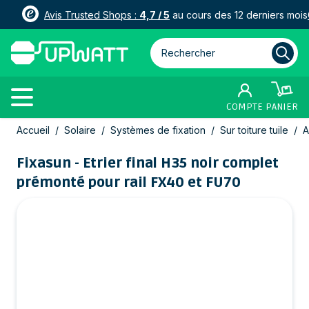
Avis Trusted Shops :
4,7 / 5
au cours des 12 derniers mois
Rechercher parmi plus de 3000
COMPTE
PANIER
Allez au contenu
Accueil
/
Solaire
/
Systèmes de fixation
/
Sur toiture tuile
/
A
Fixasun - Etrier final H35 noir complet
prémonté pour rail FX40 et FU70