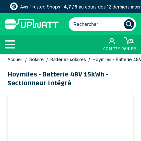
Avis Trusted Shops :
4,7 / 5
au cours des 12 derniers mois
Rechercher parmi plus de 3000
COMPTE
PANIER
Allez au contenu
Accueil
/
Solaire
/
Batteries solaires
/
Hoymiles - Batterie 48
Hoymiles - Batterie 48V 15kWh -
Sectionneur intégré