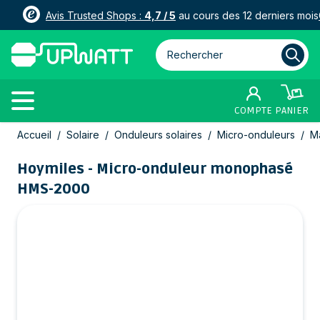
Avis Trusted Shops :
4,7 / 5
au cours des 12 derniers mois
Rechercher parmi plus de 3000
COMPTE
PANIER
Allez au contenu
Accueil
/
Solaire
/
Onduleurs solaires
/
Micro-onduleurs
/
M
Hoymiles - Micro-onduleur monophasé
HMS-2000