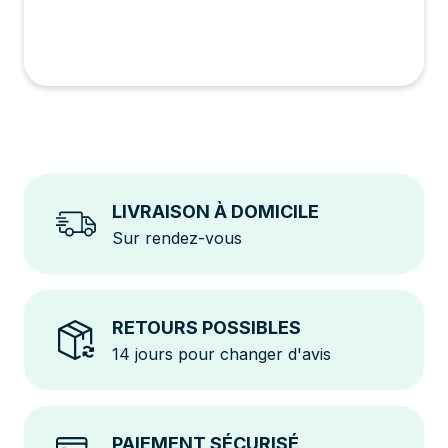
des extensions futures.
Fiabilité Accrue
: Chaque panneau produit à son
potentiel maximal, même en cas d'ombrage partiel.
Installation Durable
: Conçu pour minimiser les
pertes d'énergie et augmenter la production.
LIVRAISON À DOMICILE
Sur rendez-vous
RETOURS POSSIBLES
14 jours pour changer d'avis
PAIEMENT SÉCURISÉ