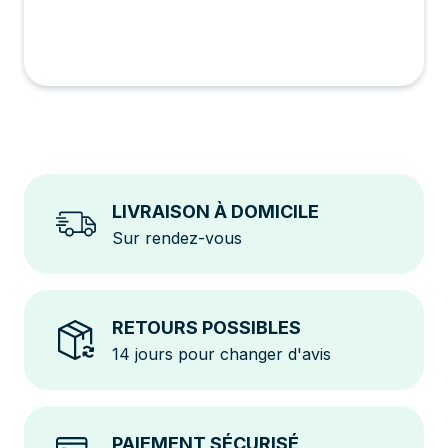
des extensions futures.
Fiabilité Accrue
: Chaque panneau produit à son
potentiel maximal, même en cas d'ombrage partiel.
Installation Durable
: Conçu pour minimiser les
pertes d'énergie et augmenter la production.
LIVRAISON À DOMICILE
Sur rendez-vous
RETOURS POSSIBLES
14 jours pour changer d'avis
PAIEMENT SÉCURISÉ