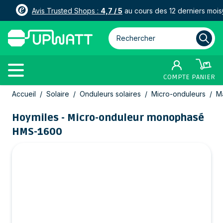
Avis Trusted Shops :
4,7 / 5
au cours des 12 derniers mois
Rechercher parmi plus de 3000
COMPTE
PANIER
Allez au contenu
Accueil
/
Solaire
/
Onduleurs solaires
/
Micro-onduleurs
/
M
Hoymiles - Micro-onduleur monophasé
HMS-1600