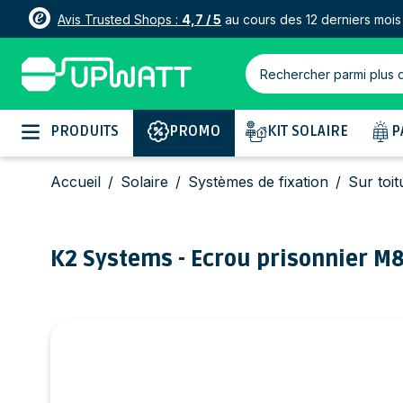
Avis Trusted Shops :
4,7 / 5
au cours des 12 derniers mois
Rechercher parmi plus 
Allez au contenu
PRODUITS
PROMO
KIT SOLAIRE
P
Accueil
/
Solaire
/
Systèmes de fixation
/
Sur toit
K2 Systems - Ecrou prisonnier M8