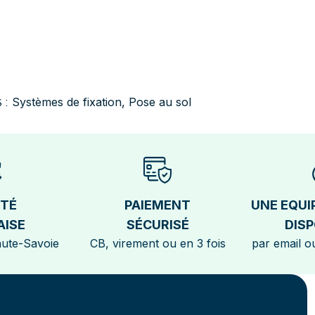
Systèmes de fixation
,
Pose au sol
 :
ÉTÉ
PAIEMENT
UNE EQUI
AISE
SÉCURISÉ
DISP
aute-Savoie
CB, virement ou en 3 fois
par email ou