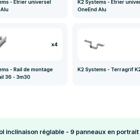
ms - Etrier universel
K2 Systems - Etrier unive
Alu
OneEnd Alu
x4
ems - Rail de montage
K2 Systems - Terragrif K
ail 36 - 3m30
ol inclinaison réglable - 9 panneaux en portrait