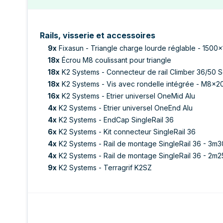
Rails, visserie et accessoires
9
x
Fixasun - Triangle charge lourde réglable - 1500x
18
x
Écrou M8 coulissant pour triangle
18
x
K2 Systems - Connecteur de rail Climber 36/50 S
18
x
K2 Systems - Vis avec rondelle intégrée - M8x2
16
x
K2 Systems - Etrier universel OneMid Alu
4
x
K2 Systems - Etrier universel OneEnd Alu
4
x
K2 Systems - EndCap SingleRail 36
6
x
K2 Systems - Kit connecteur SingleRail 36
4
x
K2 Systems - Rail de montage SingleRail 36 - 3m3
4
x
K2 Systems - Rail de montage SingleRail 36 - 2m2
9
x
K2 Systems - Terragrif K2SZ