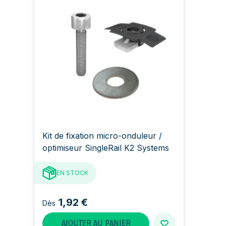
Kit de fixation micro-onduleur /
optimiseur SingleRail K2 Systems
EN STOCK
1,92 €
Dès
AJOUTER AU PANIER