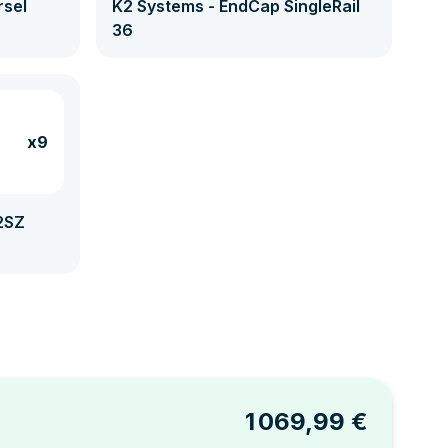
rsel
K2 Systems - EndCap SingleRail
36
x9
2SZ
1 069,99 €