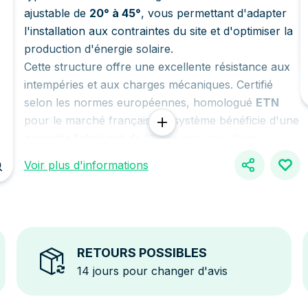
ajustable de
20° à 45°
, vous permettant d'adapter
l'installation aux contraintes du site et d'optimiser la
production d'énergie solaire.
Cette structure offre une excellente résistance aux
intempéries et aux charges mécaniques. Certifié
selon les normes européennes, homologué
ETN
pour le marché français, ce système bénéficie d'une
garantie fabricant de 12 ans
ainsi que d'une
Assurance Décennale de 10 ans
, gages de fiabilité
Voir plus d'informations
et de qualité.
Caractéristiques du kit
Compatible avec des panneaux solaires de
1 134 mm
de largeur
.
Disponible pour des cadres de panneaux de
30 mm
RETOURS POSSIBLES
ou
35 mm
, selon votre choix.
14 jours pour changer d'avis
Structure complète fournie, prête à être assemblée
et installée.