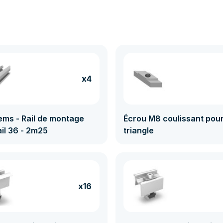
Solution fiable et durable pour une pose au sol sur
différents types de surfaces.
À noter :
le kit est livré sans système de fixation
pour micro-onduleur et sans solution de lestage.
Ces éléments doivent être sélectionnés séparément
en fonction des exigences de votre installation.
x4
ems - Rail de montage
Écrou M8 coulissant pou
il 36 - 2m25
triangle
x16