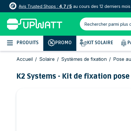
Avis Trusted Shops :
4,7 / 5
au cours des 12 derniers mois
Rechercher parmi plus 
Allez au contenu
PRODUITS
PROMO
KIT SOLAIRE
P
Accueil
/
Solaire
/
Systèmes de fixation
/
Pose au
K2 Systems - Kit de fixation pose