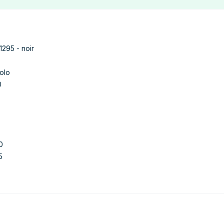
1295 - noir
olo
0
0
5