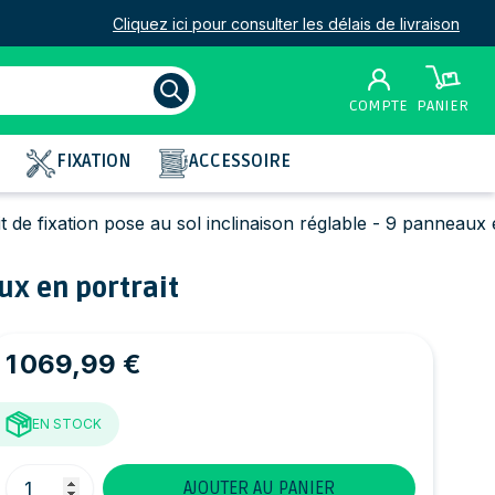
Cliquez ici pour consulter les délais de livraison
COMPTE
PANIER
FIXATION
ACCESSOIRE
t de fixation pose au sol inclinaison réglable - 9 panneaux 
ux en portrait
1 069,99 €
EN STOCK
Quantité
AJOUTER AU PANIER