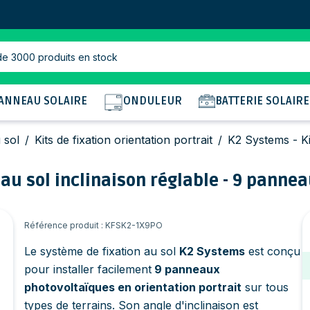
de 3000 produits en stock
ANNEAU SOLAIRE
ONDULEUR
BATTERIE SOLAIRE
 sol
/
Kits de fixation orientation portrait
/
K2 Systems - Ki
 au sol inclinaison réglable - 9 pannea
Référence produit : KFSK2-1X9PO
Le système de fixation au sol
K2 Systems
est conçu
pour installer facilement
9 panneaux
photovoltaïques en orientation portrait
sur tous
types de terrains. Son angle d'inclinaison est