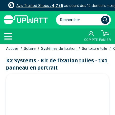
Avis Trusted Shops :
4,7 / 5
au cours des 12 derniers mois
Rechercher parmi plus de 3000
COMPTE
PANIER
Allez au contenu
Accueil
/
Solaire
/
Systèmes de fixation
/
Sur toiture tuile
/
K
K2 Systems - Kit de fixation tuiles - 1x1
panneau en portrait