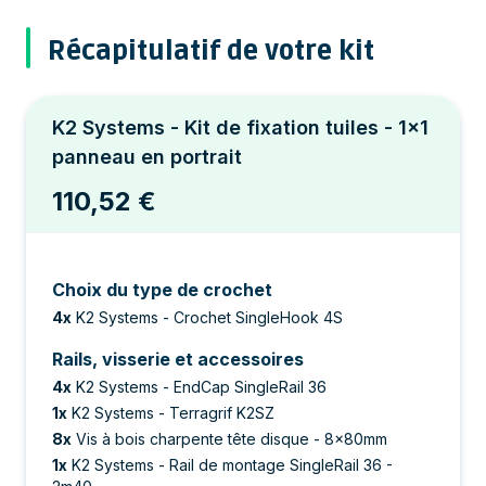
Récapitulatif de votre kit
K2 Systems - Kit de fixation tuiles - 1x1
panneau en portrait
110,52 €
Choix du type de crochet
4
x
K2 Systems - Crochet SingleHook 4S
Rails, visserie et accessoires
4
x
K2 Systems - EndCap SingleRail 36
1
x
K2 Systems - Terragrif K2SZ
8
x
Vis à bois charpente tête disque - 8x80mm
1
x
K2 Systems - Rail de montage SingleRail 36 -