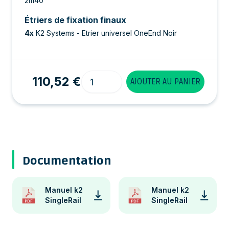
2m40
Étriers de fixation finaux
4
x
K2 Systems - Etrier universel OneEnd Noir
Quantité
110,52 €
AJOUTER AU PANIER
Documentation
Manuel k2
Manuel k2
SingleRail
SingleRail