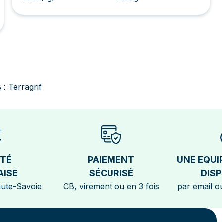
Terragrif
 :
ÉTÉ
PAIEMENT
UNE EQUI
AISE
SÉCURISÉ
DISP
aute-Savoie
CB, virement ou en 3 fois
par email ou