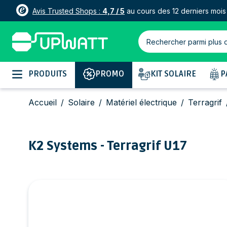
Avis Trusted Shops :
4,7 / 5
au cours des 12 derniers mois
Rechercher parmi plus 
Allez au contenu
PRODUITS
PROMO
KIT SOLAIRE
P
Accueil
/
Solaire
/
Matériel électrique
/
Terragrif
K2 Systems - Terragrif U17