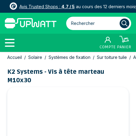
Avis Trusted Shops :
4,7 / 5
au cours des 12 derniers mois
Rechercher parmi plus de 3000
COMPTE
PANIER
Allez au contenu
Accueil
/
Solaire
/
Systèmes de fixation
/
Sur toiture tuile
/
A
K2 Systems - Vis à tête marteau
M10x30