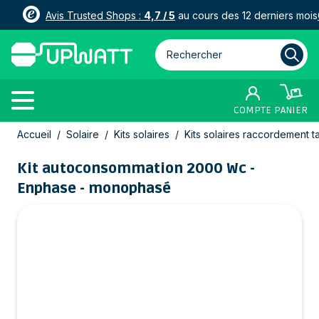
Avis Trusted Shops :
4,7 / 5
au cours des 12 derniers mois
Rechercher parmi plus de 3000
COMPTE
PANIER
Allez au contenu
Accueil
/
Solaire
/
Kits solaires
/
Kits solaires raccordement t
Kit autoconsommation 2000 Wc -
Enphase - monophasé