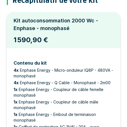
Récapitulatif de votre kit
Kit autoconsommation 2000 Wc -
Enphase - monophasé
1 590,90 €
Contenu du kit
4
x
Enphase Energy - Micro-onduleur IQ8P - 480VA -
monophasé
4
x
Enphase Energy - Q Cable - Monophasé - 2m00
1
x
Enphase Energy - Coupleur de câble femelle
monophasé
1
x
Enphase Energy - Coupleur de câble mâle
monophasé
1
x
Enphase Energy - Embout de terminaison
monophasé
1
x
Coffret de protection AC 3kW - 20A - avec