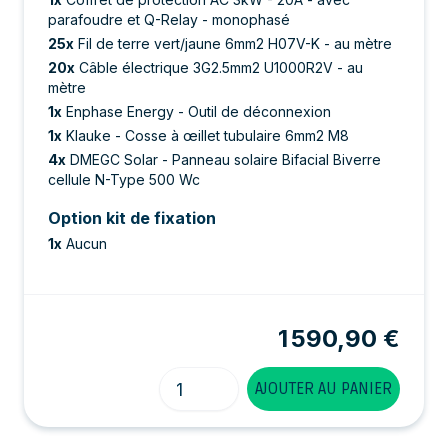
parafoudre et Q-Relay - monophasé
25
x
Fil de terre vert/jaune 6mm2 H07V-K - au mètre
20
x
Câble électrique 3G2.5mm2 U1000R2V - au
mètre
1
x
Enphase Energy - Outil de déconnexion
1
x
Klauke - Cosse à œillet tubulaire 6mm2 M8
4
x
DMEGC Solar - Panneau solaire Bifacial Biverre
cellule N-Type 500 Wc
Option kit de fixation
1
x
Aucun
1 590,90 €
Quantité
AJOUTER AU PANIER