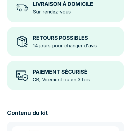
LIVRAISON À DOMICILE
Conçu pour résister aux conditions météorologiques
Sur rendez-vous
difficiles, ce kit offre des performances constantes
sur le long terme.
Garantie Étendue de 25 Ans
Avec une garantie de 25 ans sur les panneaux et les
RETOURS POSSIBLES
micro-onduleurs, vous avez l'assurance d'un
14 jours pour changer d'avis
investissement sûr et durable. Ce gage de qualité
reflète notre engagement envers des produits
fiables et performants.
PAIEMENT SÉCURISÉ
CB, Virement ou en 3 fois
Contenu du kit