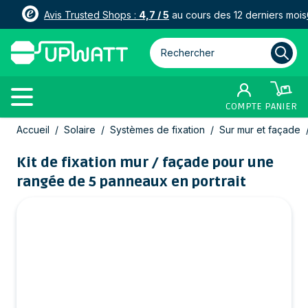
Avis Trusted Shops :
4,7 / 5
au cours des 12 derniers mois
Rechercher parmi plus de 3000
COMPTE
PANIER
Allez au contenu
Accueil
/
Solaire
/
Systèmes de fixation
/
Sur mur et façade
Kit de fixation mur / façade pour une
rangée de 5 panneaux en portrait