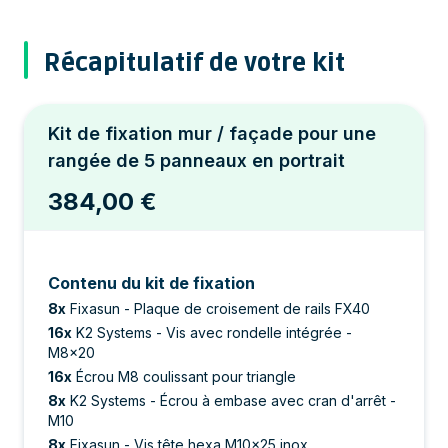
Récapitulatif de votre kit
Kit de fixation mur / façade pour une
rangée de 5 panneaux en portrait
384,00 €
Contenu du kit de fixation
8
x
Fixasun - Plaque de croisement de rails FX40
16
x
K2 Systems - Vis avec rondelle intégrée -
M8x20
16
x
Écrou M8 coulissant pour triangle
8
x
K2 Systems - Écrou à embase avec cran d'arrêt -
M10
8
x
Fixasun - Vis tête hexa M10x25 inox