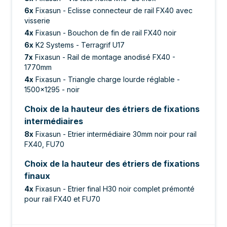
6
x
Fixasun - Eclisse connecteur de rail FX40 avec
visserie
4
x
Fixasun - Bouchon de fin de rail FX40 noir
6
x
K2 Systems - Terragrif U17
7
x
Fixasun - Rail de montage anodisé FX40 -
1770mm
4
x
Fixasun - Triangle charge lourde réglable -
1500x1295 - noir
Choix de la hauteur des étriers de fixations
intermédiaires
8
x
Fixasun - Etrier intermédiaire 30mm noir pour rail
FX40, FU70
Choix de la hauteur des étriers de fixations
finaux
4
x
Fixasun - Etrier final H30 noir complet prémonté
pour rail FX40 et FU70