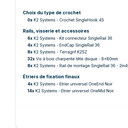
Choix du type de crochet
0
x
K2 Systems - Crochet SingleHook 4S
Rails, visserie et accessoires
6
x
K2 Systems - Kit connecteur SingleRail 36
4
x
K2 Systems - EndCap SingleRail 36
8
x
K2 Systems - Terragrif K2SZ
32
x
Vis à bois charpente tête disque - 8x80mm
8
x
K2 Systems - Rail de montage SingleRail 36 - 2m
Étriers de fixation finaux
4
x
K2 Systems - Etrier universel OneEnd Noir
14
x
K2 Systems - Etrier universel OneMid Noir