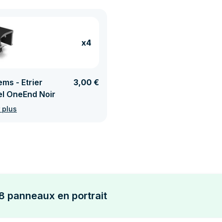
x4
ms - Etrier
3,00 €
el OneEnd Noir
 plus
x8 panneaux en portrait