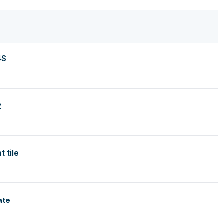
4S
2
 tile
ate