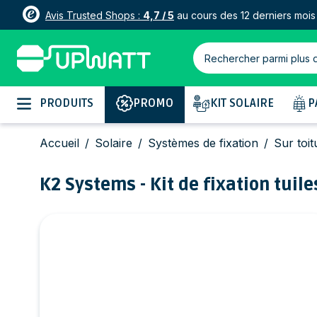
Avis Trusted Shops :
4,7 / 5
au cours des 12 derniers mois
Rechercher parmi plus 
Allez au contenu
PRODUITS
PROMO
KIT SOLAIRE
P
Accueil
/
Solaire
/
Systèmes de fixation
/
Sur toit
K2 Systems - Kit de fixation tuil