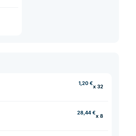
1,20 €
x 32
28,44 €
x 8