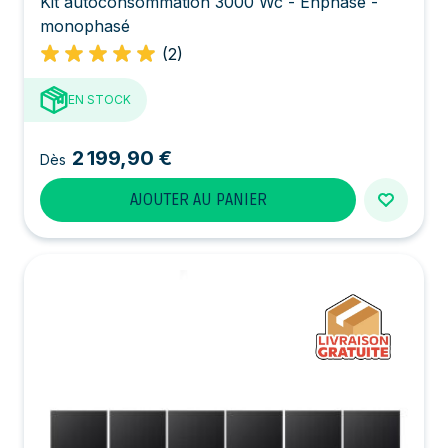
Kit autoconsommation 3000 Wc - Enphase -
monophasé
(2)
EN STOCK
2 199,90 €
Dès
AJOUTER AU PANIER