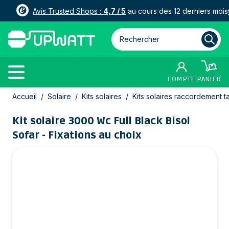
Avis Trusted Shops :
4,7 / 5
au cours des 12 derniers mois
Rechercher parmi plus de 3000
COMPTE
PANIER
Allez au contenu
Accueil
/
Solaire
/
Kits solaires
/
Kits solaires raccordement t
Kit solaire 3000 Wc Full Black Bisol
Sofar - Fixations au choix