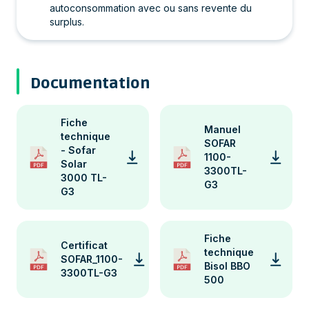
autoconsommation avec ou sans revente du
surplus.
Documentation
Fiche
Manuel
technique
SOFAR
- Sofar
1100-
Solar
3300TL-
3000 TL-
G3
G3
Fiche
Certificat
technique
SOFAR_1100-
Bisol BBO
3300TL-G3
500