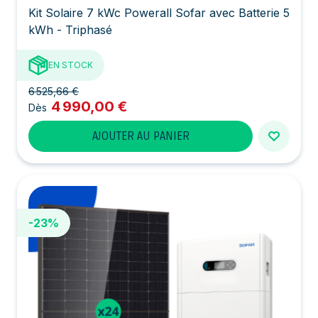
Kit Solaire 7 kWc Powerall Sofar avec Batterie 5
kWh - Triphasé
EN STOCK
6 525,66 €
4 990,00 €
Dès
AJOUTER AU PANIER
-23%