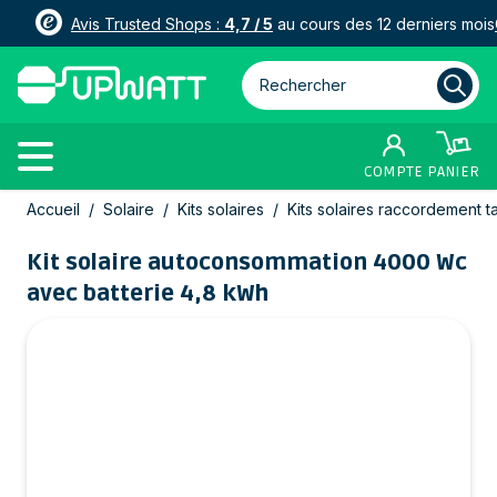
Avis Trusted Shops :
4,7 / 5
au cours des 12 derniers mois
Rechercher parmi plus de 3000
COMPTE
PANIER
Allez au contenu
Accueil
/
Solaire
/
Kits solaires
/
Kits solaires raccordement t
Kit solaire autoconsommation 4000 Wc
avec batterie 4,8 kWh