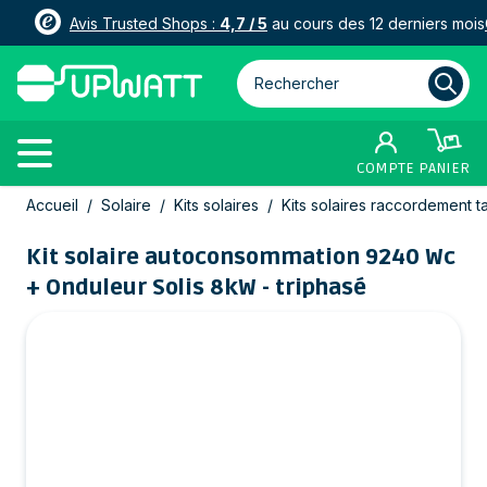
Avis Trusted Shops :
4,7 / 5
au cours des 12 derniers mois
Rechercher parmi plus de 3000
COMPTE
PANIER
Allez au contenu
Accueil
/
Solaire
/
Kits solaires
/
Kits solaires raccordement t
Kit solaire autoconsommation 9240 Wc
+ Onduleur Solis 8kW - triphasé