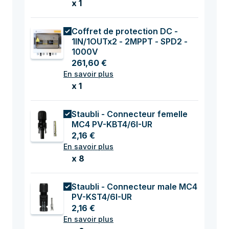
x 1
Coffret de protection DC -
1IN/1OUTx2 - 2MPPT - SPD2 -
1000V
261,60 €
En savoir plus
x 1
Staubli - Connecteur femelle
MC4 PV-KBT4/6I-UR
2,16 €
En savoir plus
x 8
Staubli - Connecteur male MC4
PV-KST4/6I-UR
2,16 €
En savoir plus