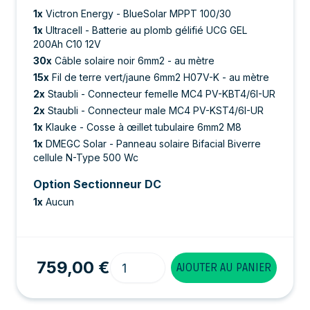
1
x
Victron Energy - BlueSolar MPPT 100/30
1
x
Ultracell - Batterie au plomb gélifié UCG GEL
200Ah C10 12V
30
x
Câble solaire noir 6mm2 - au mètre
15
x
Fil de terre vert/jaune 6mm2 H07V-K - au mètre
2
x
Staubli - Connecteur femelle MC4 PV-KBT4/6I-UR
2
x
Staubli - Connecteur male MC4 PV-KST4/6I-UR
1
x
Klauke - Cosse à œillet tubulaire 6mm2 M8
1
x
DMEGC Solar - Panneau solaire Bifacial Biverre
cellule N-Type 500 Wc
Option Sectionneur DC
1
x
Aucun
Quantité
759,00 €
AJOUTER AU PANIER