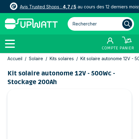
Avis Trusted Shops :
4,7 / 5
au cours des 12 derniers mois
Rechercher parmi plus de 3000
COMPTE
PANIER
Allez au contenu
Accueil
/
Solaire
/
Kits solaires
/
Kit solaire autonome 12V -
Kit solaire autonome 12V - 500Wc -
Stockage 200Ah