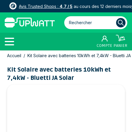
Avis Trusted Shops :
4,7 / 5
au cours des 12 derniers mois
Rechercher parmi plus de 3000
COMPTE
PANIER
Allez au contenu
Accueil
/
Kit Solaire avec batteries 10kWh et 7,4kW - Bluetti JA
Kit Solaire avec batteries 10kWh et
7,4kW - Bluetti JA Solar