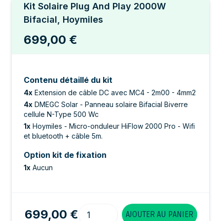
Kit Solaire Plug And Play 2000W
Bifacial, Hoymiles
699,00 €
Contenu détaillé du kit
4
x
Extension de câble DC avec MC4 - 2m00 - 4mm2
4
x
DMEGC Solar - Panneau solaire Bifacial Biverre
cellule N-Type 500 Wc
1
x
Hoymiles - Micro-onduleur HiFlow 2000 Pro - Wifi
et bluetooth + câble 5m.
Option kit de fixation
1
x
Aucun
Quantité
699,00 €
AJOUTER AU PANIER