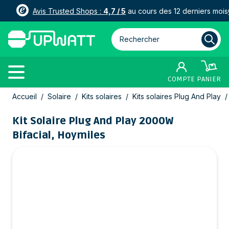
Avis Trusted Shops :
4,7 / 5
au cours des 12 derniers mois
Rechercher parmi plus de 3000
COMPTE
PANIER
Allez au contenu
Accueil
/
Solaire
/
Kits solaires
/
Kits solaires Plug And Play
/
Kit Solaire Plug And Play 2000W
Bifacial, Hoymiles