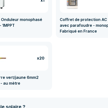
x1
- Onduleur monophasé
Coffret de protection AC 
- 1MPPT
avec parafoudre - mono
Fabriqué en France
x20
erre vert/jaune 6mm2
- au mètre
le solaire ?