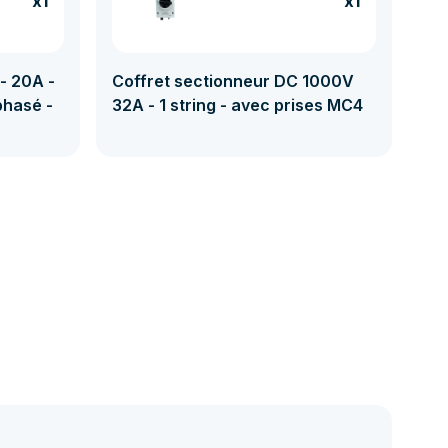
x1
x1
- 20A -
Coffret sectionneur DC 1000V
phasé -
32A - 1 string - avec prises MC4