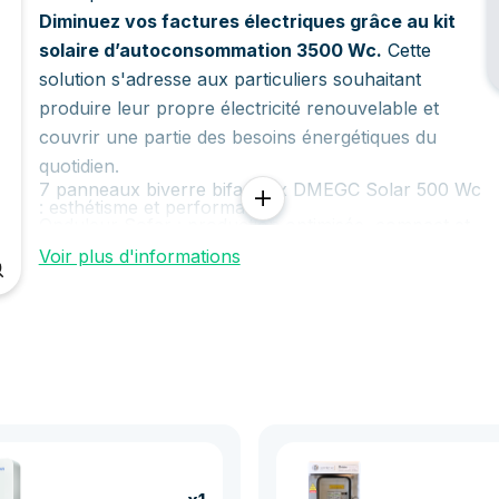
Diminuez vos factures électriques grâce au kit
solaire d’autoconsommation 3500 Wc.
Cette
solution s'adresse aux particuliers souhaitant
produire leur propre électricité renouvelable et
couvrir une partie des besoins énergétiques du
quotidien.
7 panneaux biverre bifaciaux DMEGC Solar 500 Wc
: esthétisme et performance
Onduleur Sofar : production optimisée, compact et
économique
Voir plus d'informations
Garantie : 25 ans panneaux, 10 ans onduleur
Intéressé ? Contactez-nous au +33(0)9 70 70 97
50 ou par email à
info@upwatt.com