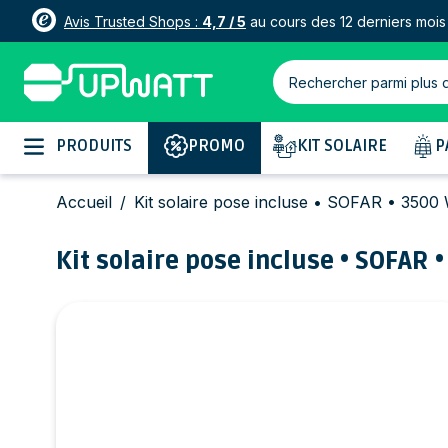
Avis Trusted Shops :
4,7 / 5
au cours des 12 derniers mois
Rechercher parmi plus 
Allez au contenu
PRODUITS
PROMO
KIT SOLAIRE
P
Accueil
/
Kit solaire pose incluse • SOFAR • 350
Kit solaire pose incluse • SOFAR