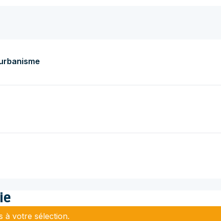
'urbanisme
ie
 à votre sélection.