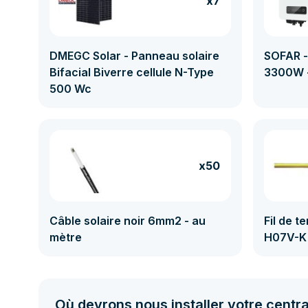
x7
DMEGC Solar - Panneau solaire
SOFAR 
Bifacial Biverre cellule N-Type
3300W 
500 Wc
x50
Câble solaire noir 6mm2 - au
Fil de t
mètre
H07V-K 
Où devrons nous installer votre centra