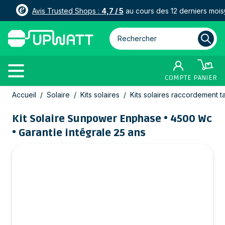
Avis Trusted Shops :
4,7 / 5
au cours des 12 derniers mois
Rechercher parmi plus de 3000
COMPTE
PANIER
Allez au contenu
Accueil
/
Solaire
/
Kits solaires
/
Kits solaires raccordement t
Kit Solaire Sunpower Enphase • 4500 Wc
• Garantie intégrale 25 ans