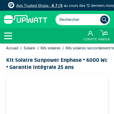
Avis Trusted Shops :
4,7 / 5
au cours des 12 derniers mois
Rechercher parmi plus de 3000
COMPTE
PANIER
Allez au contenu
Accueil
/
Solaire
/
Kits solaires
/
Kits solaires raccordement t
Kit Solaire Sunpower Enphase • 6000 Wc
• Garantie intégrale 25 ans