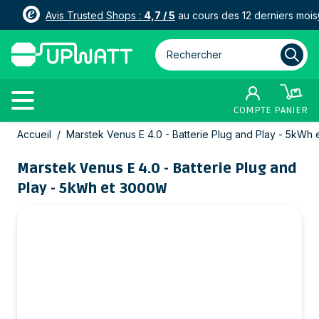
Avis Trusted Shops :
4,7 / 5
au cours des 12 derniers mois
Rechercher parmi plus de 3000
COMPTE
PANIER
Allez au contenu
Accueil
/
Marstek Venus E 4.0 - Batterie Plug and Play - 5kWh
Marstek Venus E 4.0 - Batterie Plug and
Play - 5kWh et 3000W