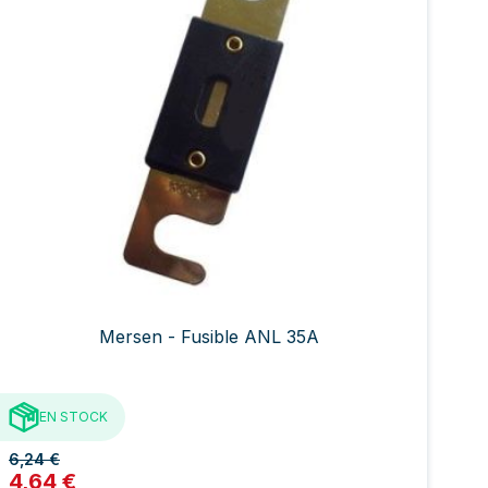
Mersen - Fusible ANL 35A
EN STOCK
6,24 €
4,64 €