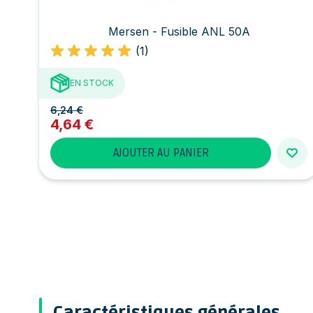
Mersen - Fusible ANL 50A
(1)
EN STOCK
6,24 €
4,64 €
AJOUTER AU PANIER