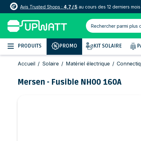
Avis Trusted Shops :
4,7 / 5
au cours des 12 derniers mois
Rechercher parmi plus 
Allez au contenu
PRODUITS
PROMO
KIT SOLAIRE
P
Accueil
/
Solaire
/
Matériel électrique
/
Connecti
Mersen - Fusible NH00 160A