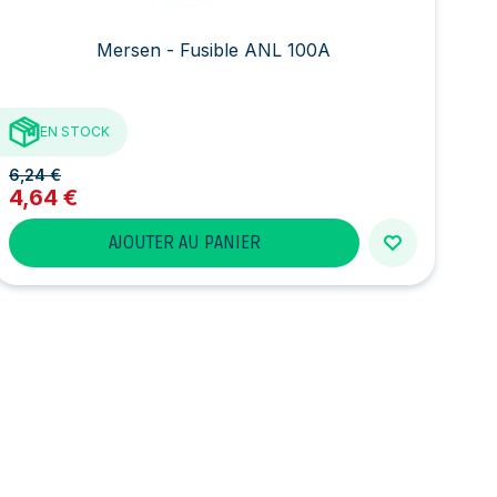
Mersen - Fusible ANL 100A
EN STOCK
6,24 €
4,64 €
AJOUTER AU PANIER