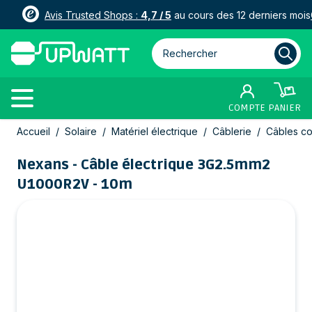
Avis Trusted Shops :
4,7 / 5
au cours des 12 derniers mois
Rechercher parmi plus de 3000
COMPTE
PANIER
Allez au contenu
Accueil
/
Solaire
/
Matériel électrique
/
Câblerie
/
Câbles cou
Nexans - Câble électrique 3G2.5mm2
U1000R2V - 10m