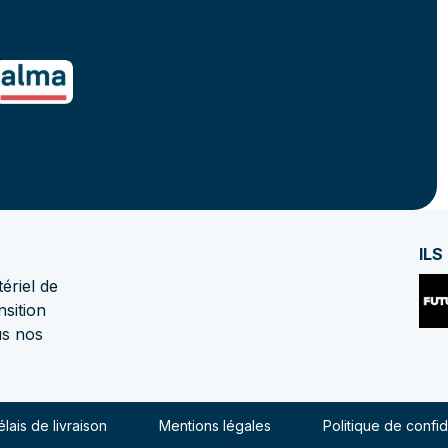
ILS
ériel de
nsition
us nos
lais de livraison
Mentions légales
Politique de confid