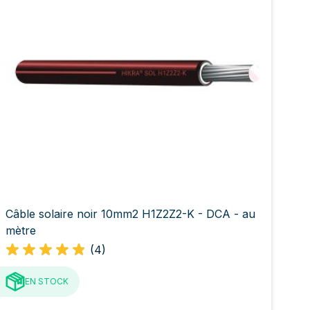
Câble solaire noir 10mm2 H1Z2Z2-K - DCA - au
mètre
(4)
EN STOCK