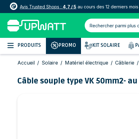
Avis Trusted Shops :
4,7 / 5
au cours des 12 derniers mois
Rechercher parmi plus 
Allez au contenu
PRODUITS
PROMO
KIT SOLAIRE
P
Accueil
/
Solaire
/
Matériel électrique
/
Câblerie
/
Câble souple type VK 50mm2- au