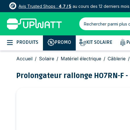
Avis Trusted Shops :
4,7 / 5
au cours des 12 derniers mois
Rechercher parmi plus 
Allez au contenu
PRODUITS
PROMO
KIT SOLAIRE
P
Accueil
/
Solaire
/
Matériel électrique
/
Câblerie
/
Prolongateur rallonge HO7RN-F -