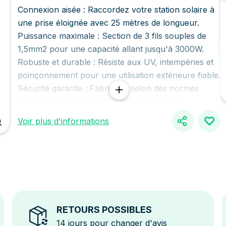
Connexion aisée : Raccordez votre station solaire à
une prise éloignée avec 25 mètres de longueur.
Puissance maximale : Section de 3 fils souples de
1,5mm2 pour une capacité allant jusqu'à 3000W.
Robuste et durable : Résiste aux UV, intempéries et
poinçonnement pour une utilisation extérieure fiable.
Sécurité garantie : Fabriquée selon des normes
rigoureuses pour une installation électrique
sécurisée.
Voir plus d'informations
Simplifiez votre connexion solaire avec notre
rallonge électrique de qualité professionnelle.
Profitez d'une puissance maximale, d'une résistance
exceptionnelle et d'une installation sécurisée.
Obtenez dès maintenant la solution idéale pour une
connexion solaire optimale !
RETOURS POSSIBLES
14 jours pour changer d'avis