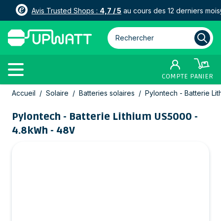
Avis Trusted Shops :
4,7 / 5
au cours des 12 derniers mois
Rechercher parmi plus de 3000
COMPTE
PANIER
Allez au contenu
Accueil
/
Solaire
/
Batteries solaires
/
Pylontech - Batterie L
Pylontech - Batterie Lithium US5000 -
4.8kWh - 48V