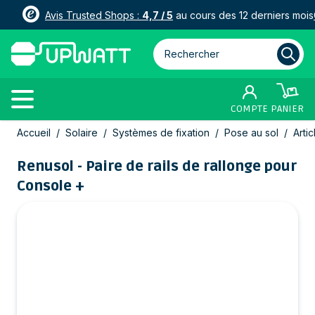
Avis Trusted Shops :
4,7 / 5
au cours des 12 derniers mois
Rechercher parmi plus de 3000
COMPTE
PANIER
Allez au contenu
Accueil
/
Solaire
/
Systèmes de fixation
/
Pose au sol
/
Artic
Renusol - Paire de rails de rallonge pour
Console +