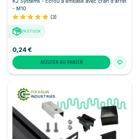
K2 Systems - Écrou à embase avec cran d'arrêt
- M10
(3)
EN STOCK
0,24 €
AJOUTER AU PANIER