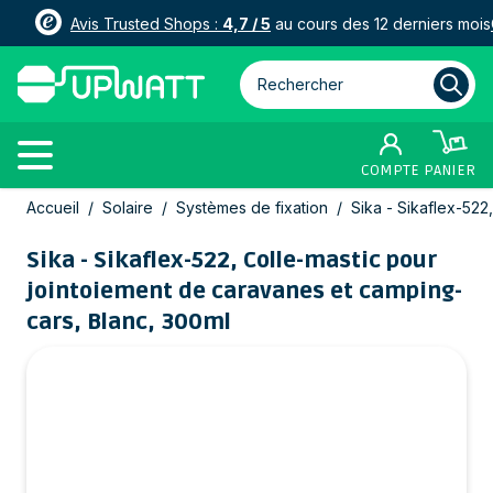
Avis Trusted Shops :
4,7 / 5
au cours des 12 derniers mois
Rechercher parmi plus de 3000
COMPTE
PANIER
Allez au contenu
Accueil
/
Solaire
/
Systèmes de fixation
/
Sika - Sikaflex-522
Sika - Sikaflex-522, Colle-mastic pour
jointoiement de caravanes et camping-
cars, Blanc, 300ml