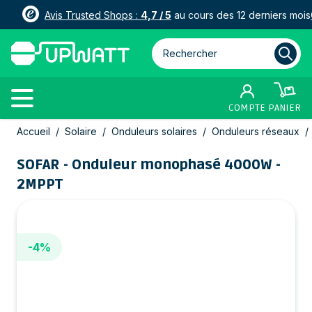
Avis Trusted Shops :
4,7 / 5
au cours des 12 derniers mois
Rechercher parmi plus de 3000
COMPTE
PANIER
Allez au contenu
Accueil
/
Solaire
/
Onduleurs solaires
/
Onduleurs réseaux
/
SOFAR - Onduleur monophasé 4000W -
2MPPT
-4%