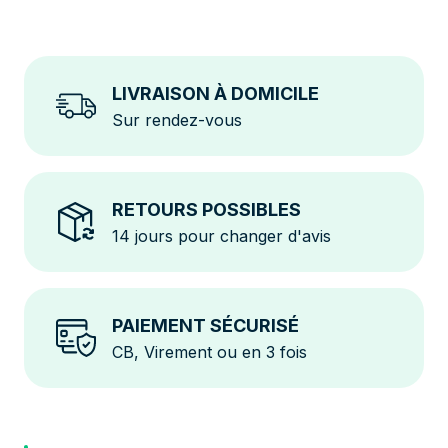
application mobile.
Interface simple d'utilisation
: Un écran LCD, des
voyants LED et un bouton unique offrent une
LIVRAISON À DOMICILE
navigation claire et intuitive.
Sur rendez-vous
Sécurité et garantie
: Doté de protections contre
surtension, surintensité et inversion de polarité, il est
garanti 10 ans pour une fiabilité durable.
Le SofarSolar 4KTLM-G3 représente un choix
RETOURS POSSIBLES
fiable et performant pour optimiser votre installation
14 jours pour changer d'avis
photovoltaïque résidentielle. Grâce à sa simplicité
d'utilisation et ses fonctions avancées, il garantit une
production durable et une gestion efficace de votre
PAIEMENT SÉCURISÉ
énergie.
CB, Virement ou en 3 fois