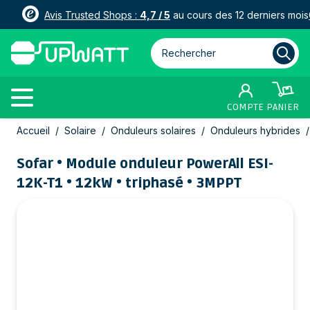
Avis Trusted Shops :
4,7 / 5
au cours des 12 derniers mois
Rechercher parmi plus de 3000
COMPTE
PANIER
Allez au contenu
Accueil
/
Solaire
/
Onduleurs solaires
/
Onduleurs hybrides
/
Sofar • Module onduleur PowerAll ESI-
12K-T1 • 12kW • triphasé • 3MPPT