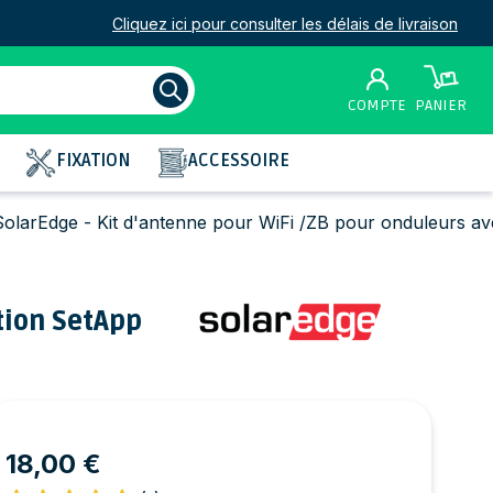
Cliquez ici pour consulter les délais de livraison
COMPTE
PANIER
FIXATION
ACCESSOIRE
SolarEdge - Kit d'antenne pour WiFi /ZB pour onduleurs a
tion SetApp
18,00 €