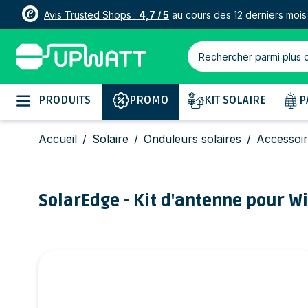
Avis Trusted Shops :
4,7 / 5
au cours des 12 derniers mois
Rechercher parmi plus 
Allez au contenu
PRODUITS
PROMO
KIT SOLAIRE
P
Accueil
/
Solaire
/
Onduleurs solaires
/
Accessoir
SolarEdge - Kit d'antenne pour W