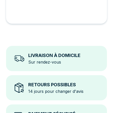
soleil grâce à ses roulettes et réglez l'inclinaison de
votre panneau. Profitez ainsi pleinement des
performances de votre myWatt Go.
Suivi de la production en temps réel
: La station
intègre une application mobile vous permettant de
suivre votre production d'électricité en direct,
d'adapter votre consommation et de maximiser vos
économies.
LIVRAISON À DOMICILE
Station évolutive
: Ajoutez une extension myWatt
Sur rendez-vous
Go en option pour doubler votre production
électrique et doubler vos économies.
myWatt Go, la solution parfaite pour une production
d’électricité efficace et sans tracas.
RETOURS POSSIBLES
14 jours pour changer d'avis