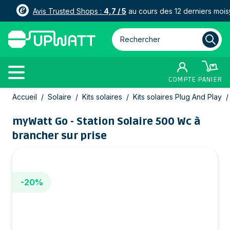
Avis Trusted Shops :
4,7 / 5
au cours des 12 derniers mois
Rechercher parmi plus de 3000
COMPTE
PANIER
Allez au contenu
Accueil
/
Solaire
/
Kits solaires
/
Kits solaires Plug And Play
/
myWatt Go - Station Solaire 500 Wc à
brancher sur prise
-20%