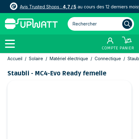
Avis Trusted Shops :
4,7 / 5
au cours des 12 derniers mois
Rechercher parmi plus de 3000
COMPTE
PANIER
Allez au contenu
Accueil
/
Solaire
/
Matériel électrique
/
Connectique
/
Staub
Staubli - MC4-Evo Ready femelle