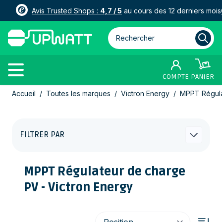
Avis Trusted Shops :
4,7 / 5
au cours des 12 derniers mois
Rechercher parmi plus de 3000
COMPTE
PANIER
Allez au contenu
Accueil
/
Toutes les marques
/
Victron Energy
/
MPPT Régula
FILTRER PAR
MPPT Régulateur de charge
PV - Victron Energy