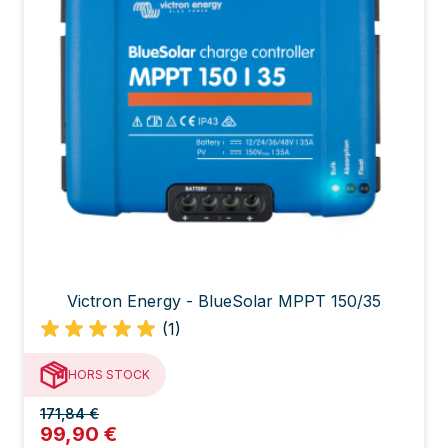
Victron Energy - BlueSolar MPPT 150/35
(1)
HORS STOCK
171,84 €
99,90 €