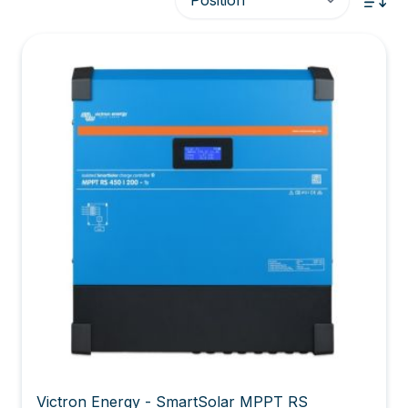
Tri
Victron Energy - SmartSolar MPPT RS