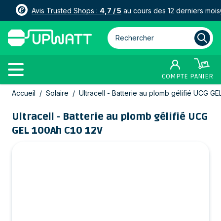
Avis Trusted Shops :
4,7 / 5
au cours des 12 derniers mois
Rechercher parmi plus de 3000
COMPTE
PANIER
Allez au contenu
Accueil
/
Solaire
/
Ultracell - Batterie au plomb gélifié UCG G
Ultracell - Batterie au plomb gélifié UCG
GEL 100Ah C10 12V