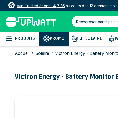
Avis Trusted Shops :
4,7 / 5
au cours des 12 derniers mois
Rechercher parmi plus 
Allez au contenu
PRODUITS
PROMO
KIT SOLAIRE
P
Accueil
/
Solaire
/
Victron Energy - Battery Moni
Victron Energy - Battery Monitor