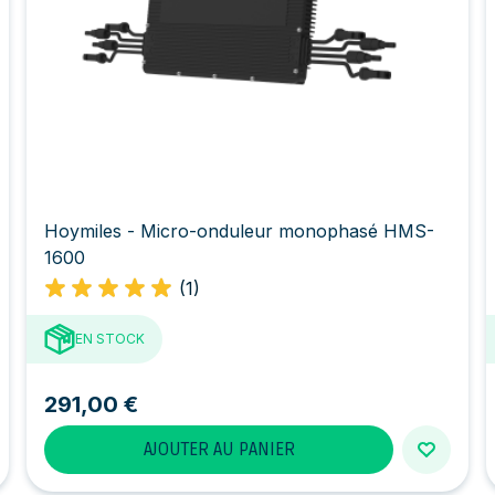
Hoymiles - Micro-onduleur monophasé HMS-
1600
(1)
EN STOCK
291,00 €
AJOUTER AU PANIER