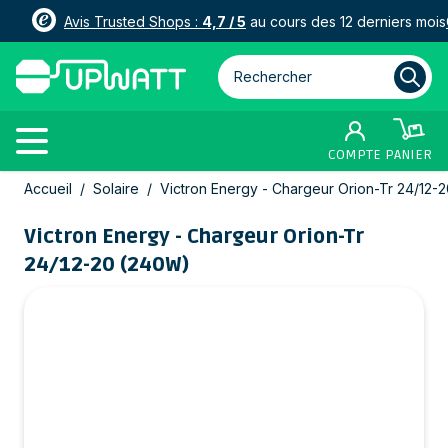
Avis Trusted Shops :
4,7 / 5
au cours des 12 derniers mois
Rechercher parmi plus de 3000
COMPTE
PANIER
Allez au contenu
Accueil
/
Solaire
/
Victron Energy - Chargeur Orion-Tr 24/12-
Victron Energy - Chargeur Orion-Tr
24/12-20 (240W)