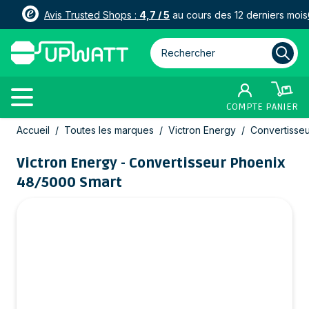
Avis Trusted Shops :
4,7 / 5
au cours des 12 derniers mois
Rechercher parmi plus de 3000
COMPTE
PANIER
Allez au contenu
Accueil
/
Toutes les marques
/
Victron Energy
/
Convertisse
Victron Energy - Convertisseur Phoenix
48/5000 Smart