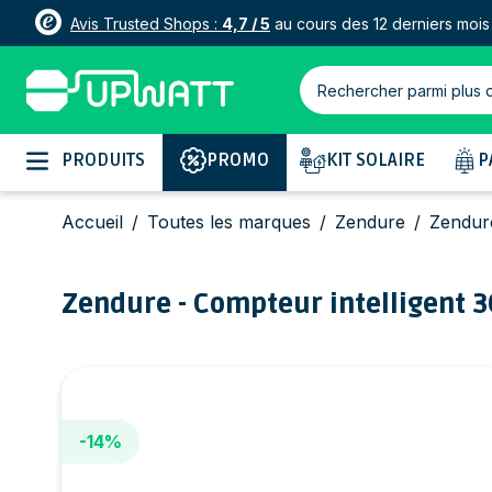
Avis Trusted Shops :
4,7 / 5
au cours des 12 derniers mois
Rechercher parmi plus 
Allez au contenu
PRODUITS
PROMO
KIT SOLAIRE
P
Accueil
/
Toutes les marques
/
Zendure
/
Zendure
Zendure - Compteur intelligent 3
-14%