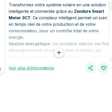
Transformez votre système solaire en une solution
intelligente et connectée grâce au
Zendure Smart
Meter 3CT
. Ce compteur intelligent permet un suivi
en temps réel de votre production et de votre
consommation, pour un contrôle total de votre
énergie.
Gestion énergétique
: Le compteur mesure vos flux
d’énergie entrants et sortants avec précision, sur
toutes les phases de votre installation. Les données
sont transmises en direct via Wi-Fi ou Bluetooth à
Voir plus d'informations
l’application Zendure ce qui vous permet d'ajuster et
maximiser votre autonconsommation
Compatibilité
: Le smart meter fonctionne avec les
systèmes monophasés et triphasés. Il est compatible
avec les onduleurs
SolarFlow 2400AC
,
Hyper
2000
,
SolarFlow 800 et SolarFlow 800 Pro.
Installation facile
: Conçu pour une intégration