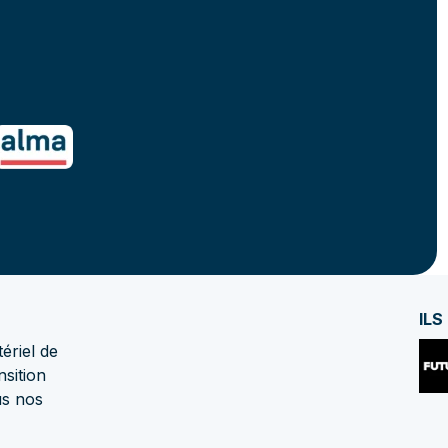
ILS
ériel de
nsition
us nos