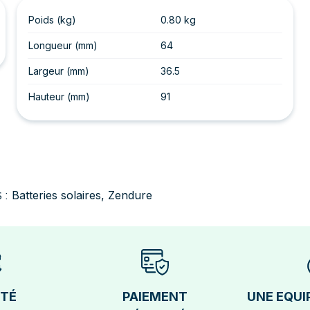
Poids (kg)
0.80 kg
Longueur (mm)
64
Largeur (mm)
36.5
Hauteur (mm)
91
Batteries solaires
,
Zendure
 :
ÉTÉ
PAIEMENT
UNE EQUI