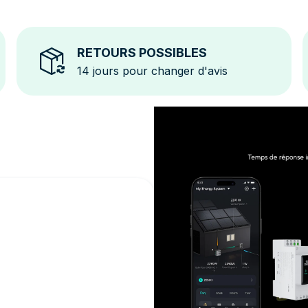
rapide dans votre tableau électrique principal, le
Smart Meter 3CT commence à collecter les données
dès sa mise en service.
RETOURS POSSIBLES
Le
Zendure Smart Meter 3CT
est la solution idéale
14 jours pour changer d'avis
pour surveiller, comprendre et optimiser votre
consommation d’énergie solaire. Une gestion fluide,
des économies à la clé, et une installation prête pour
l’avenir.
Faites le choix de la performance et de la
simplicité.
Connexion Internet requise !