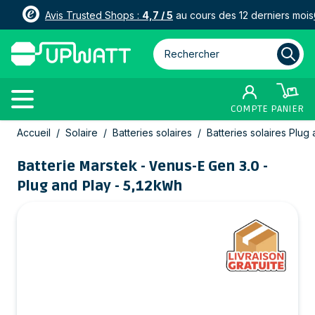
Avis Trusted Shops :
4,7 / 5
au cours des 12 derniers mois
Rechercher parmi plus de 3000
COMPTE
PANIER
Allez au contenu
Accueil
/
Solaire
/
Batteries solaires
/
Batteries solaires Plug
Batterie Marstek - Venus-E Gen 3.0 -
Plug and Play - 5,12kWh